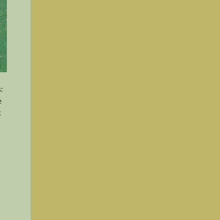
:
e
x