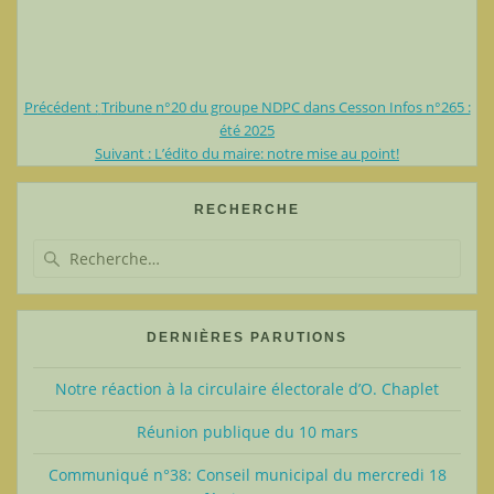
Article
Précédent :
Tribune n°20 du groupe NDPC dans Cesson Infos n°265 :
Navigation
précédent
été 2025
:
Article
Suivant :
L’édito du maire: notre mise au point!
de
suivant
:
l’article
RECHERCHE
Recherche
pour
:
DERNIÈRES PARUTIONS
Notre réaction à la circulaire électorale d’O. Chaplet
Réunion publique du 10 mars
Communiqué n°38: Conseil municipal du mercredi 18