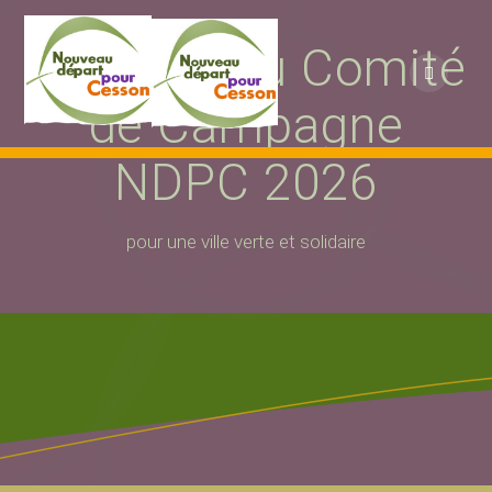
Passer
au
Création du Comité
contenu
de Campagne
NDPC 2026
pour une ville verte et solidaire