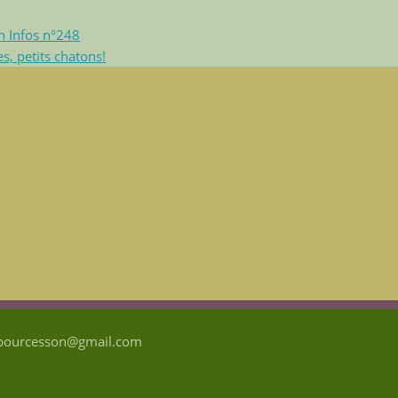
n Infos n°248
s, petits chatons!
tpourcesson@gmail.com