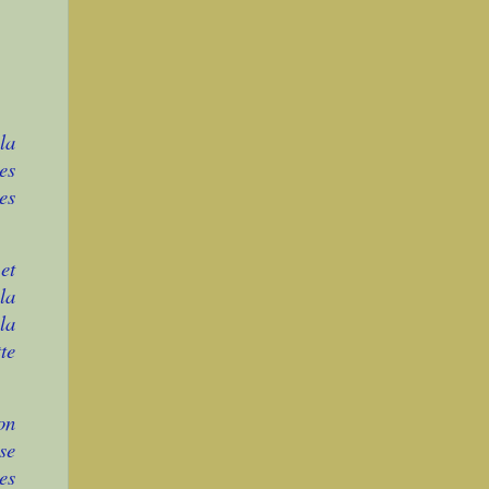
la
es
ses
et
la
la
te
on
se
es