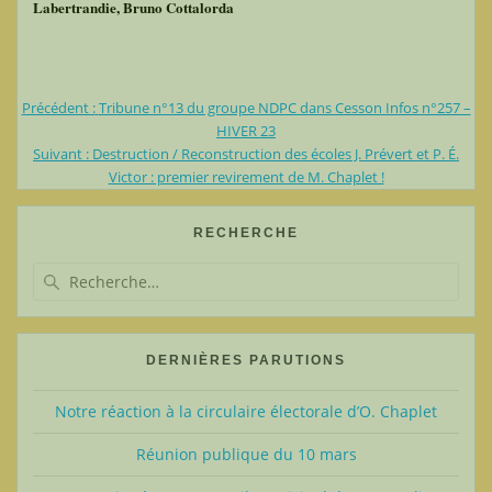
Labertrandie, Bruno Cottalorda
Article
Précédent :
Tribune n°13 du groupe NDPC dans Cesson Infos n°257 –
Navigation
précédent
HIVER 23
Article
:
Suivant :
Destruction / Reconstruction des écoles J. Prévert et P. É.
de
suivant
Victor : premier revirement de M. Chaplet !
:
l’article
RECHERCHE
Recherche
pour
:
DERNIÈRES PARUTIONS
Notre réaction à la circulaire électorale d’O. Chaplet
Réunion publique du 10 mars