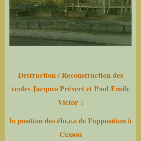
Destruction / Reconstruction des
écoles Jacques Prévert et Paul Emile
Victor :
la position des élu.e.s de l’opposition à
Cesson