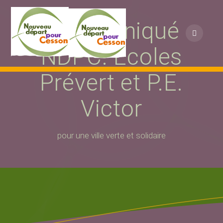
Passer
au
communiqué
contenu
NDPC: Écoles
Prévert et P.E.
Victor
pour une ville verte et solidaire