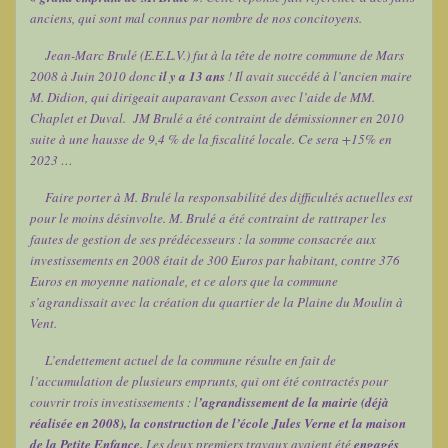
anciens, qui sont mal connus par nombre de nos concitoyens.
Jean-Marc Brulé (E.E.L.V.) fut à la tête de notre commune de Mars
2008 à Juin 2010 donc
il y a 13 ans
! Il avait succédé à l’ancien maire
M. Didion, qui dirigeait auparavant Cesson avec l’aide de MM.
Chaplet et Duval. JM Brulé a été contraint de démissionner en 2010
suite à une hausse de 9,4 % de la fiscalité locale. Ce sera +15% en
2023 …
Faire porter à M. Brulé la responsabilité des difficultés actuelles est
pour le moins désinvolte. M. Brulé a été contraint de rattraper les
fautes de gestion de ses prédécesseurs : la somme consacrée aux
investissements en 2008 était de 300 Euros par habitant, contre 376
Euros en moyenne nationale, et ce alors que la commune
s’agrandissait avec la création du quartier de la Plaine du Moulin à
Vent.
L’endettement actuel de la commune résulte en fait de
l’accumulation de plusieurs emprunts, qui ont été contractés pour
couvrir trois investissements : l
’agrandissement de la mairie (déjà
réalisée en 2008), la construction de l’école Jules Verne et la maison
de la Petite Enfance.
Les deux premiers travaux avaient été
engagés