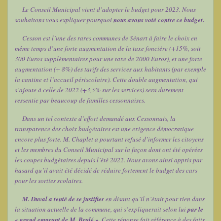
Le Conseil Municipal vient d’adopter le budget pour 2023. Nous
souhaitons vous expliquer pourquoi
nous avons voté contre ce budget.
Cesson est l’une des rares communes de Sénart à faire le choix en
même temps d’une forte augmentation de la taxe foncière (+15%, soit
300 Euros supplémentaires pour une taxe de 2000 Euros), et une forte
augmentation (+ 8%) des tarifs des services aux habitants (par exemple
la cantine et l’accueil périscolaire). Cette double augmentation, qui
s’ajoute à celle de 2022 (+3,5% sur les services) sera durement
ressentie par beaucoup de familles cessonnaises.
Dans un tel contexte d’effort demandé aux Cessonnais, la
transparence des choix budgétaires est une exigence démocratique
encore plus forte. M. Chaplet a pourtant refusé d’informer les citoyens
et les membres du Conseil Municipal sur la façon dont ont été opérées
les coupes budgétaires depuis l’été 2022. Nous avons ainsi appris par
hasard qu’il avait été décidé de réduire fortement le budget des cars
pour les sorties scolaires.
M. Duval a tenté de se justifier
en disant qu’il n’était pour rien dans
la situation actuelle de la commune, qui s’expliquerait selon lui
par le
« grand emprunt de M. Brulé »
. Cette réponse fait référence à des faits