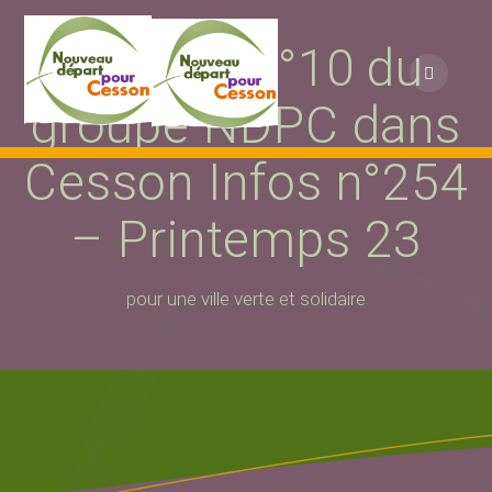
Passer
au
Tribune n°10 du
contenu
groupe NDPC dans
Cesson Infos n°254
– Printemps 23
pour une ville verte et solidaire