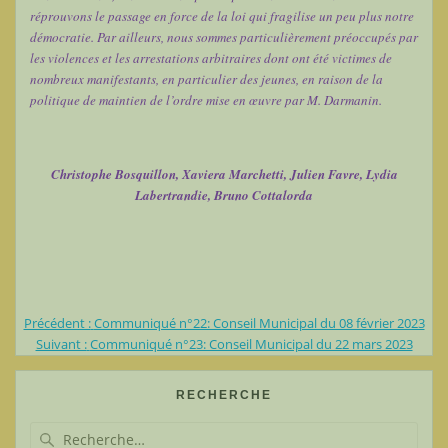
réprouvons le passage en force de la loi qui fragilise un peu plus notre
démocratie. Par ailleurs, nous sommes particulièrement préoccupés par
les violences et les arrestations arbitraires dont ont été victimes de
nombreux manifestants, en particulier des jeunes, en raison de la
politique de maintien de l’ordre mise en œuvre par M. Darmanin.
Christophe Bosquillon, Xaviera Marchetti, Julien Favre, Lydia
Labertrandie, Bruno Cottalorda
Article
Précédent :
Communiqué n°22: Conseil Municipal du 08 février 2023
Navigation
Article
précédent
Suivant :
Communiqué n°23: Conseil Municipal du 22 mars 2023
suivant
:
de
:
RECHERCHE
l’article
Recherche