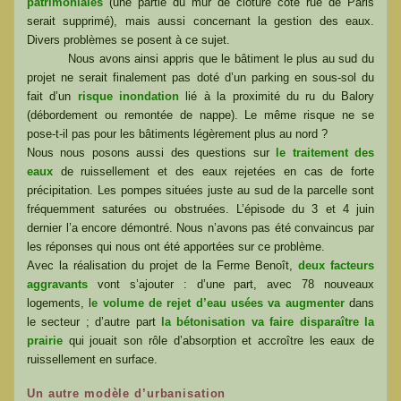
patrimoniales
(une partie du mur de clôture côté rue de Paris
serait supprimé), mais aussi concernant la gestion des eaux.
Divers problèmes se posent à ce sujet.
Nous avons ainsi appris que le bâtiment le plus au sud du
projet ne serait finalement pas doté d’un parking en sous-sol du
fait d’un
risque inondation
lié à la proximité du ru du Balory
(débordement ou remontée de nappe). Le même risque ne se
pose-t-il pas pour les bâtiments légèrement plus au nord ?
Nous nous posons aussi des questions sur
le traitement des
eaux
de ruissellement et des eaux rejetées en cas de forte
précipitation. Les pompes situées juste au sud de la parcelle sont
fréquemment saturées ou obstruées. L’épisode du 3 et 4 juin
dernier l’a encore démontré. Nous n’avons pas été convaincus par
les réponses qui nous ont été apportées sur ce problème.
Avec la réalisation du projet de la Ferme Benoît,
deux facteurs
aggravants
vont s’ajouter : d’une part, avec 78 nouveaux
logements, l
e volume de rejet d’eau usées va augmenter
dans
le secteur ; d’autre part
la bétonisation va faire disparaître la
prairie
qui jouait son rôle d’absorption et accroître les eaux de
ruissellement en surface.
Un autre modèle d’urbanisation