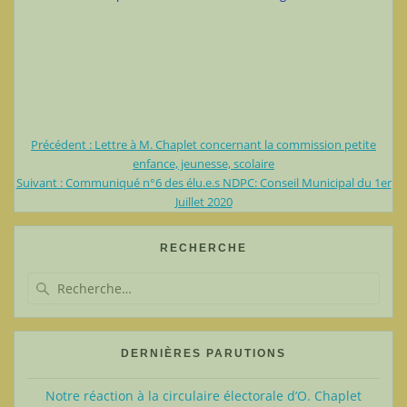
Article
Précédent :
Lettre à M. Chaplet concernant la commission petite
Navigation
précédent
enfance, jeunesse, scolaire
Article
:
Suivant :
Communiqué n°6 des élu.e.s NDPC: Conseil Municipal du 1er
de
suivant
Juillet 2020
:
l’article
RECHERCHE
Recherche
pour
:
DERNIÈRES PARUTIONS
Notre réaction à la circulaire électorale d’O. Chaplet