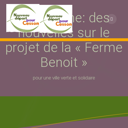
Passer
au
Urbanisme: des
contenu
nouvelles sur le
projet de la « Ferme
Benoit »
pour une ville verte et solidaire