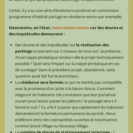
Certes, il y a eu une série d’évolutions positives en commission
(programme d’habitat partagé en résidence sénior par exemple).
Néanmoins, en l’état,
nous votons contre
car des doutes et
des inquiétudes demeurent :
Des doutes et des inquiétudes sur
la réalisation des
parkings
souterrains sur 2 niveaux de sous-sol : la présence
d’une nappe phréatique rendra-t-elle le projet techniquement
possible ? Quel sera l’impact sur la nappe phréatique en cas
de cuvelage? Dans le précédent projet, abandonné, cette
question avait fait fuir le promoteur…
La
résidence sera fermée
ce qui ne semble pas compatible
avec la promesse d’un accès à la liaison douce. Comment
réagiront les habitants s’ils constatent que leur portail est
ouvert pour laisser passer les piétons ? le passage sera-t-il
fermé la nuit ? Il y a fort à parier que rapidement les habitants
demanderont la fermeture permanente du portail…Nous
préférons donc des copropriétés ouvertes et traversantes
comme Grand Village ou Nouveau Village.
Le
nombre de places de stationnement interroge :
1