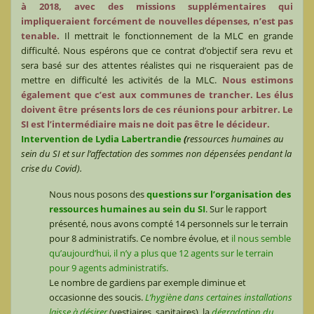
à 2018, avec des missions supplémentaires qui
impliqueraient forcément de nouvelles dépenses, n’est pas
tenable.
Il mettrait le fonctionnement de la MLC en grande
difficulté. Nous espérons que ce contrat d’objectif sera revu et
sera basé sur des attentes réalistes qui ne risqueraient pas de
mettre en difficulté les activités de la MLC.
Nous estimons
également que c’est aux communes de trancher. Les élus
doivent être présents lors de ces réunions pour arbitrer. Le
SI est l’intermédiaire mais ne doit pas être le décideur.
Intervention de Lydia Labertrandie
(
ressources humaines au
sein du SI et sur l’affectation des sommes non dépensées pendant la
crise du Covid).
Nous nous posons des
questions sur l’organisation des
ressources humaines au sein du SI
. Sur le rapport
présenté, nous avons compté 14 personnels sur le terrain
pour 8 administratifs. Ce nombre évolue, et
il nous semble
qu’aujourd’hui, il n’y a plus que 12 agents sur le terrain
pour 9 agents administratifs.
Le nombre de gardiens par exemple diminue et
occasionne des soucis.
L’hygiène dans certaines installations
laisse à désirer
(vestiaires, sanitaires), la
dégradation du