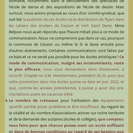
domaine, notamment dans le déroulement des spectacles de
l’école de danse et des expositions de l’école de dessin. Mais
surtout, nous avions proposé au cours d’un comité syndical, que
soit fait
la publicité de ces écoles via la distribution de flyers dans
les cahiers des écoliers de Cesson et Vert Saint Denis.
Mme
Belpois nous avait répondu que l’heure n’était plus à ce mode de
communication. Nous ne comprenons pas dans ce cas, pourquoi
la commune de Cesson ou même le SI le fasse ensuite pour
d’autres évènements. Certaines communications sont faites par
ce biais et ce ne serait pas possible pour les écoles artistiques !
Ce
mode de communication, malgré ses inconvénients, reste
le plus efficace,
nous vous demandons donc d’intervenir, à
vous M. Chaplet ou à M. Heestermans, président du SI, pour que
cette promotion dans nos écoles puisse se faire en juin 2022, et
que, comme les années précédentes, il puisse y avoir des pré-
inscriptions avant les vacances d’été.
Le nombre de créneaux
pour l’utilisation des
équipements
sportifs semble poser problème et être insuffisant.
Au regard de
la vitalité et du nombre d’associations actives sur notre territoire
et de la demande des scolaires (écoles et collèges),
que comptez-
vous faire pour que chacun puisse avoir un accès suffisant
et dans de bonnes conditions au regard de ses besoins aux