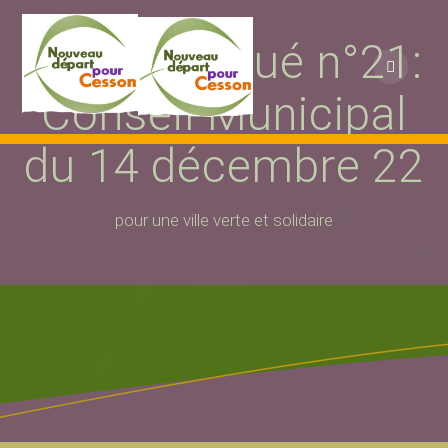
Passer
au
Communiqué n°21:
contenu
Conseil Municipal
du 14 décembre 22
pour une ville verte et solidaire