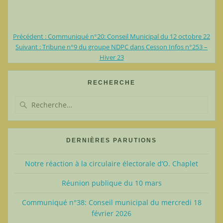
Article
Précédent :
Communiqué n°20: Conseil Municipal du 12 octobre 22
Navigation
Article
précédent
Suivant :
Tribune n°9 du groupe NDPC dans Cesson Infos n°253 –
suivant
:
Hiver 23
de
:
l’article
RECHERCHE
Recherche
pour
:
DERNIÈRES PARUTIONS
Notre réaction à la circulaire électorale d’O. Chaplet
Réunion publique du 10 mars
Communiqué n°38: Conseil municipal du mercredi 18
février 2026