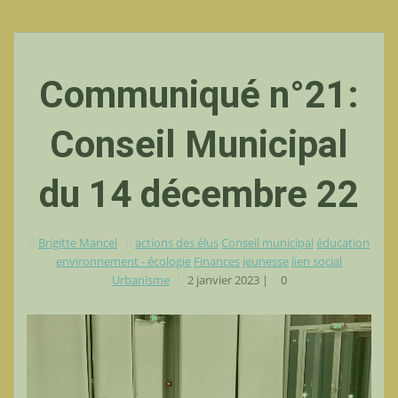
Communiqué n°21:
Conseil Municipal
du 14 décembre 22
Brigitte Mancel
actions des élus
Conseil municipal
éducation
environnement - écologie
Finances
jeunesse
lien social
Urbanisme
2 janvier 2023
|
0