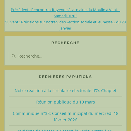
Article
Précédent :
Rencontre citoyenne à la plaine du Moulin à Vent –
Navigation
précédent
Samedi 01/02
Article
:
Suivant :
Précisions sur notre vidéo »action sociale et jeunesse » du 28
de
suivant
janvier
:
l’article
RECHERCHE
Recherche
pour
:
DERNIÈRES PARUTIONS
Notre réaction à la circulaire électorale d’O. Chaplet
Réunion publique du 10 mars
Communiqué n°38: Conseil municipal du mercredi 18
février 2026