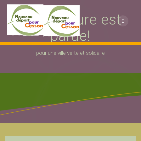
Passer
au
La brochure est
contenu
parue!
pour une ville verte et solidaire