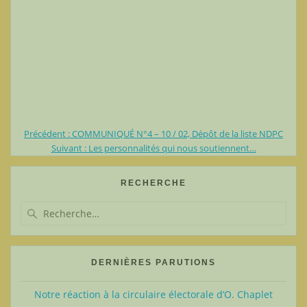
Article
Précédent :
COMMUNIQUÉ N°4 – 10 / 02, Dépôt de la liste NDPC
Navigation
précédent
Article
Suivant :
Les personnalités qui nous soutiennent…
:
suivant
de
:
RECHERCHE
l’article
Recherche
pour
:
DERNIÈRES PARUTIONS
Notre réaction à la circulaire électorale d’O. Chaplet