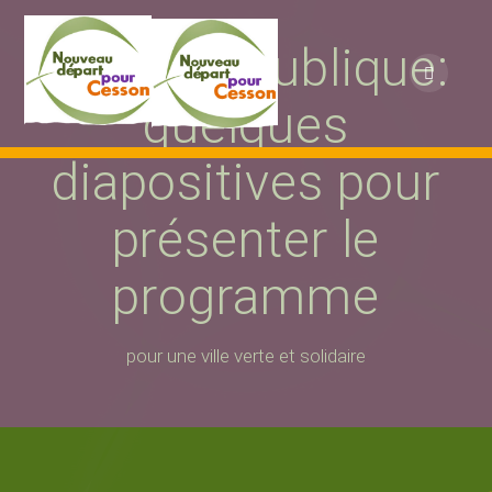
Passer
au
Réunion Publique:
contenu
quelques
diapositives pour
présenter le
programme
pour une ville verte et solidaire