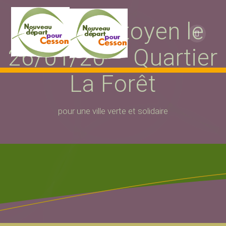
Passer
au
Brunch Citoyen le
contenu
26/01/20 – Quartier
La Forêt
pour une ville verte et solidaire