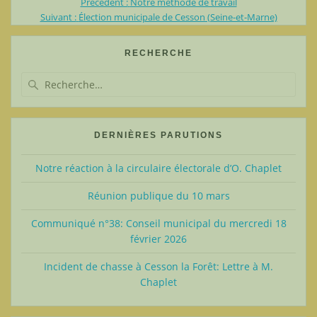
Article
Précédent :
Notre méthode de travail
Navigation
Article
précédent
Suivant :
Élection municipale de Cesson (Seine-et-Marne)
suivant
:
de
:
RECHERCHE
l’article
Recherche
pour
:
DERNIÈRES PARUTIONS
Notre réaction à la circulaire électorale d’O. Chaplet
Réunion publique du 10 mars
Communiqué n°38: Conseil municipal du mercredi 18
février 2026
Incident de chasse à Cesson la Forêt: Lettre à M.
Chaplet