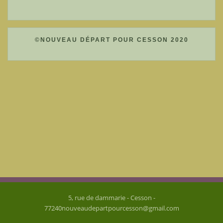
catégories
©NOUVEAU DÉPART POUR CESSON 2020
5, rue de dammarie - Cesson -
77240nouveaudepartpourcesson@gmail.com