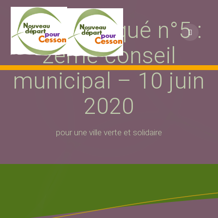
Passer
au
Communiqué n°5 :
contenu
2ème conseil
municipal – 10 juin
2020
pour une ville verte et solidaire