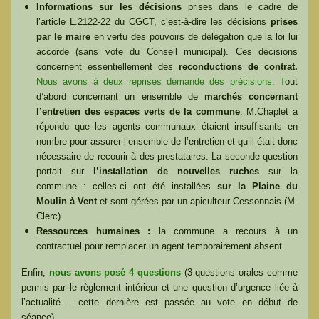
Informations sur les décisions
prises dans le cadre de
l’article L.2122-22 du CGCT, c’est-à-dire les décisions
prises
par le maire
en vertu des pouvoirs de délégation que la loi lui
accorde (sans vote du Conseil municipal). Ces décisions
concernent essentiellement des
reconductions de contrat.
Nous avons à deux reprises demandé des précisions. T
out
d’abord concernant un ensemble de
marchés concernant
l’entretien des espaces verts de la commune
. M.Chaplet a
répondu que les agents communaux étaient insuffisants en
nombre pour assurer l’ensemble de l’entretien et qu’il était donc
nécessaire de recourir à des prestataires. La seconde question
portait sur
l’installation de nouvelles ruches
sur la
commune : celles-ci ont été installées
sur la Plaine du
Moulin à Vent
et sont gérées par un apiculteur Cessonnais (M.
Clerc).
Ressources humaines :
la commune a recours à un
contractuel pour remplacer un agent temporairement absent.
Enfin,
nous avons posé 4 questions
(3 questions orales comme
permis par le règlement intérieur et une question d’urgence liée à
l’actualité – cette dernière est passée au vote en début de
séance).