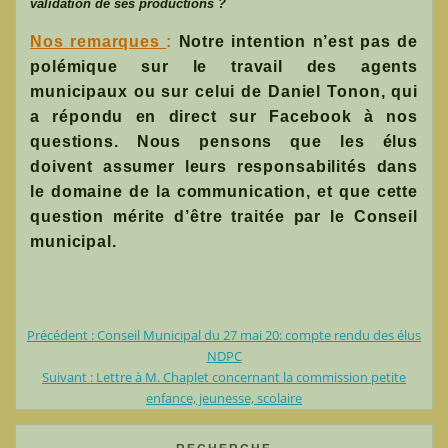
validation de ses productions ?
Nos remarques
:
Notre intention n’est pas de
polémique sur le travail des agents
municipaux ou sur celui de Daniel Tonon, qui
a répondu en direct sur Facebook à nos
questions. Nous pensons que les élus
doivent assumer leurs responsabilités dans
le domaine de la communication, et que cette
question mérite d’être traitée par le Conseil
municipal.
Article
Précédent :
Conseil Municipal du 27 mai 20: compte rendu des élus
Navigation
précédent
NDPC
Article
:
Suivant :
Lettre à M. Chaplet concernant la commission petite
de
suivant
enfance, jeunesse, scolaire
:
l’article