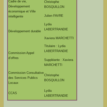
Cadre de vie,
Christophe
Développement
BOSQUILLON
économique et Ville
Julien FAVRE
intelligente
Lydia
LABERTRANDIE
Développement durable
Xaviera MARCHETTI
Titulaire : Lydia
LABERTRANDIE
Commission Appel
d’offres
Suppléante : Xaviera
MARCHETTI
Commission Consultative
Christophe
des Services Publics
BOSQUILLON
Locaux
Lydia
CCAS
LABERTRANDIE